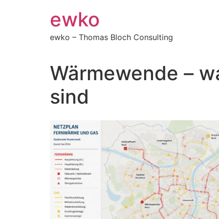
Zum
ewko
Inhalt
springen
ewko – Thomas Bloch Consulting
Wärmewende – war
sind