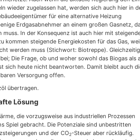
ln wieder zugelassen hat, werden sich auch hier in d
äudeeigentümer für eine alternative Heizung
 wenige Erdgasabnehmer an einem großen Gasnetz, d
 muss. In der Konsequenz ist auch hier mit steigend
 kommen steigende Energiekosten für das Gas, weil
ht werden muss (Stichwort: Biotreppe). Gleichzeitig
bei; Die Frage, ob und woher sowohl das Biogas als 
st sich heute nicht beantworten. Damit bleibt auch di
lbaren Versorgung offen.
zöl übertragen.
afte Lösung
rme, die vorzugsweise aus industriellen Prozessen
s Spiel gebracht. Die Potenziale sind unbestritten
enzsteigerungen und der CO
-Steuer aber rückläufig.
2