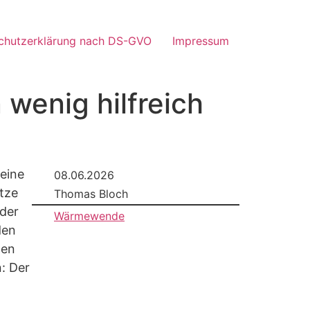
chutzerklärung nach DS-GVO
Impressum
enig hilfreich
eine
08.06.2026
etze
Thomas Bloch
oder
Wärmewende
den
gen
n: Der