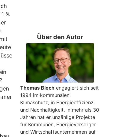
uch
 1 %
ner
e
Über den Autor
mit
heute
lüsse
ein
?
Thomas Bloch
engagiert sich seit
igen
1994 im kommunalen
immer
Klimaschutz, in Energieeffizienz
und Nach­haltigkeit. In mehr als 30
Jahren hat er unzählige Projekte
für Kommunen, Energie­versorger
und Wirtschafts­unternehmen auf
nbau