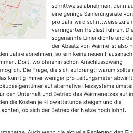
schrittweise abnehmen, denn a
eine geringe Sanierungsrate von
pro Jahr wird schrittweise zu ei
verringerten Heizlast führen. Di
sogenannte Liniendichte und da
der Absatz von Wärme ist also 
den Jahre abnehmen, sofern keine neuen Hausansch
ommen. Dort, wo ohnehin schon Anschlusszwang
 möglich. Die Frage, die sich aufdrängt; warum sollte 
 das künftig immer weniger pro Leitungsmeter abwirft
äudeeigentümer auf alternative Heizsysteme umste
 für den Unterhalt und Betrieb des Wärmenetzes auf 
en die Kosten je Kilowattstunde steigen und die
achten, ob sich der Betrieb der Netze noch lohnt.
 Wärmenetze. Auch wenn die aktuelle Regierung den Ei