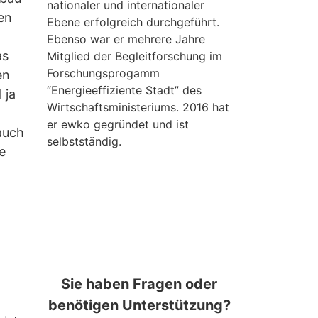
nationaler und internationaler
en
Ebene erfolgreich durchgeführt.
Ebenso war er mehrere Jahre
as
Mitglied der Begleit­forschung im
Forschungs­progamm
en
“Energieeffiziente Stadt” des
 ja
Wirtschafts­ministeriums. 2016 hat
er ewko gegründet und ist
auch
selbstständig.
e
Sie haben Fragen oder
benötigen Unterstützung?