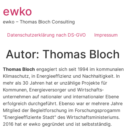
Zum
ewko
Inhalt
springen
ewko – Thomas Bloch Consulting
Datenschutzerklärung nach DS-GVO
Impressum
Autor:
Thomas Bloch
Thomas Bloch
engagiert sich seit 1994 im kommunalen
Klimaschutz, in Energieeffizienz und Nach­haltigkeit. In
mehr als 30 Jahren hat er unzählige Projekte für
Kommunen, Energie­versorger und Wirtschafts­
unternehmen auf nationaler und internationaler Ebene
erfolgreich durchgeführt. Ebenso war er mehrere Jahre
Mitglied der Begleit­forschung im Forschungs­progamm
"Energieeffiziente Stadt" des Wirtschafts­ministeriums.
2016 hat er ewko gegründet und ist selbstständig.